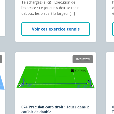
Téléchargez-le ici) Exécution de
l
l’exercice : Le joueur A doit se tenir
d
debout, les pieds à la largeur […]
é
Voir cet exercice tennis
10/01/2024
074 Précision coup droit : Jouer dans le
0
couloir de double
E