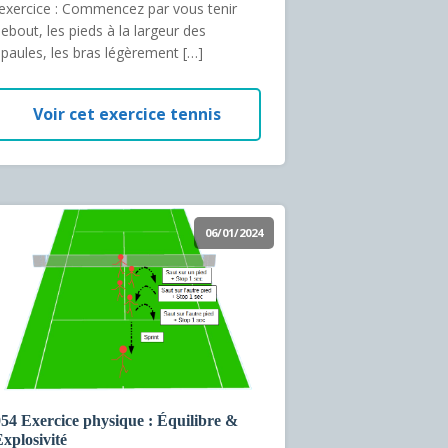
’exercice : Commencez par vous tenir
ebout, les pieds à la largeur des
paules, les bras légèrement […]
Voir cet exercice tennis
06/01/2024
54 Exercice physique : Équilibre &
xplosivité