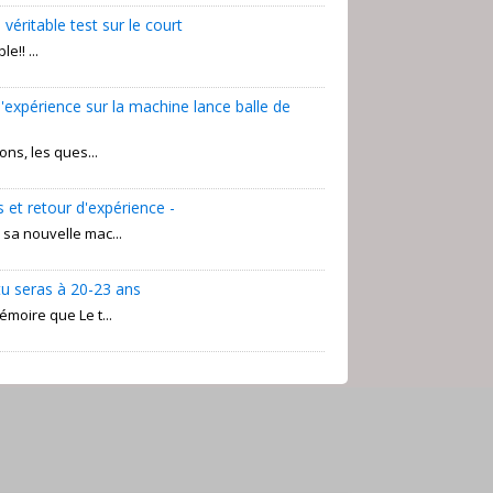
éritable test sur le court
e!! ...
'expérience sur la machine lance balle de
ons, les ques...
s et retour d'expérience -
r sa nouvelle mac...
 tu seras à 20-23 ans
émoire que Le t...