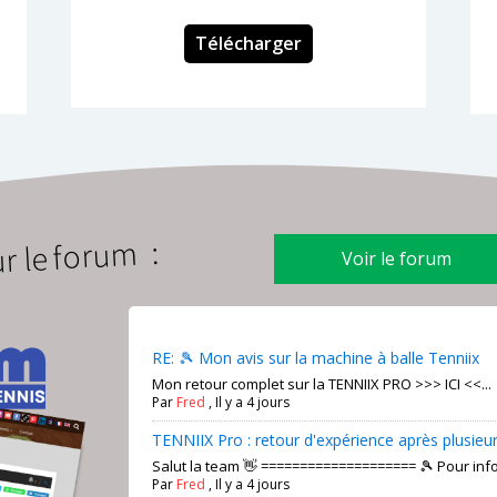
Télécharger
r le forum :
Voir le forum
RE: 🎾 Mon avis sur la machine à balle Tenniix
Mon retour complet sur la TENNIIX PRO >>> ICI <<...
Par
Fred
,
Il y a 4 jours
TENNIIX Pro : retour d'expérience après plusieu
Salut la team 👋 ==================== 🎾 Pour info :
Par
Fred
,
Il y a 4 jours