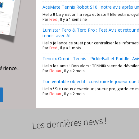
AceMate Tennis Robot S10 : notre avis après un v
Hello !! Ca y est on l'a reçu et testé !! Elle est incroyabl
Par
Fred
,
Il y a 1 semaine
Lumistar Tero & Tero Pro : Test Avis et retour d
tennis avec AI
Hello Je lance ce sujet pour centraliser les informati
Par
Fred
,
Il y a 1 mois
Tenniix Omni - Tennis - PickleBall et Paddle -Avi
Hello les amis ! Bon alors : TENNIIX vient de dévoile
érience...
Par
Elouan
,
Il y a 2 mois
Ton véritable objectif : construire le joueur que
Hello ! Si tu veux devenir un joueur pro, garde en m
Par
Elouan
,
Il y a 2 mois
Les dernières news !