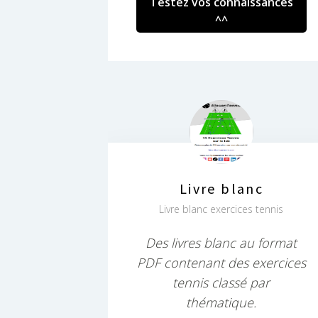
Testez vos connaissances
^^
Livre blanc
Livre blanc exercices tennis
Des livres blanc au format
PDF contenant des exercices
tennis classé par
thématique.