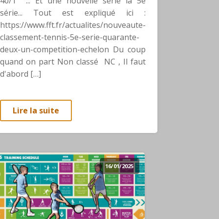
40/1 ... Et une nouvelle série la 5e
série... Tout est expliqué ici :
https://www.fft.fr/actualites/nouveaute-
classement-tennis-5e-serie-quarante-
deux-un-competition-echelon Du coup
quand on part Non classé NC , Il faut
d'abord […]
Lire la suite
16/01/2025