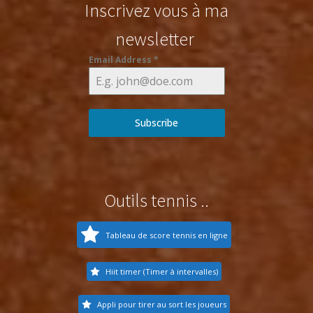
Inscrivez vous à ma
newsletter
Email Address
*
Subscribe
Outils tennis ..
Tableau de score tennis en ligne
Hiit timer (Timer à intervalles)
Appli pour tirer au sort les joueurs