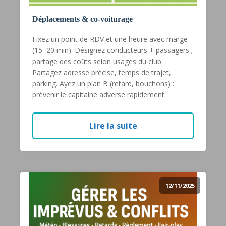
Déplacements & co-voiturage
Fixez un point de RDV et une heure avec marge
(15–20 min). Désignez conducteurs + passagers ;
partage des coûts selon usages du club.
Partagez adresse précise, temps de trajet,
parking. Ayez un plan B (retard, bouchons) :
prévenir le capitaine adverse rapidement.
Lire la suite
12/11/2025