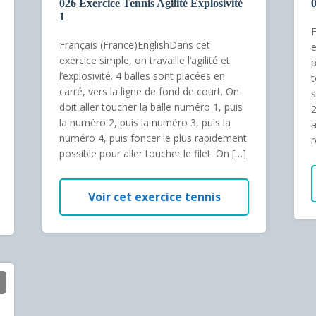
026 Exercice Tennis Agilité Explosivité
0
1
F
Français (France)EnglishDans cet
e
exercice simple, on travaille l’agilité et
p
l’explosivité. 4 balles sont placées en
t
carré, vers la ligne de fond de court. On
s
doit aller toucher la balle numéro 1, puis
2
la numéro 2, puis la numéro 3, puis la
a
numéro 4, puis foncer le plus rapidement
r
possible pour aller toucher le filet. On […]
Voir cet exercice tennis