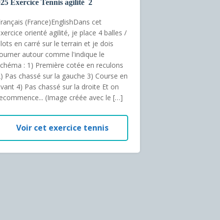
25 Exercice Tennis agilité 2
rançais (France)EnglishDans cet
xercice orienté agilité, je place 4 balles /
lots en carré sur le terrain et je dois
ourner autour comme l'indique le
chéma : 1) Première cotée en reculons
) Pas chassé sur la gauche 3) Course en
vant 4) Pas chassé sur la droite Et on
ecommence... (Image créée avec le […]
Voir cet exercice tennis