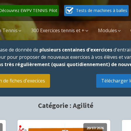
Découvrez EWPV TENNIS Pilot
Tests de machines à balles
 Tennis
300 Exercices tennis et +
Modules
 base de donnée de
plusieurs centaines d'exercices
d'entrai
neur pour proposer de nouveaux exercices à vos élèves et va
s très régulièrement (quasi quotidiennement) de nouv
n de fiches d'execices
Télécharger l
Catégorie :
Agilité
20/07/2026