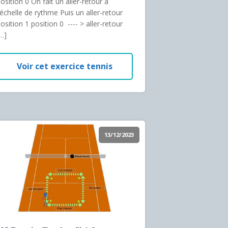
osition 0 On fait un aller-retour à
'échelle de rythme Puis un aller-retour
osition 1 position 0 ---- > aller-retour
…]
Voir cet exercice tennis
13/12/2023