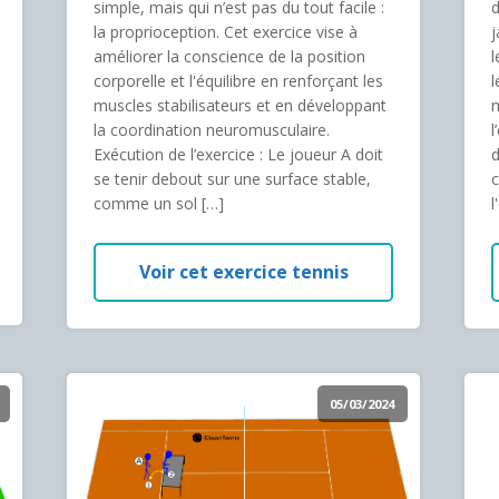
simple, mais qui n’est pas du tout facile :
d
la proprioception. Cet exercice vise à
j
améliorer la conscience de la position
l
corporelle et l'équilibre en renforçant les
l
muscles stabilisateurs et en développant
m
la coordination neuromusculaire.
l
Exécution de l’exercice : Le joueur A doit
d
se tenir debout sur une surface stable,
c
comme un sol […]
l
Voir cet exercice tennis
05/03/2024