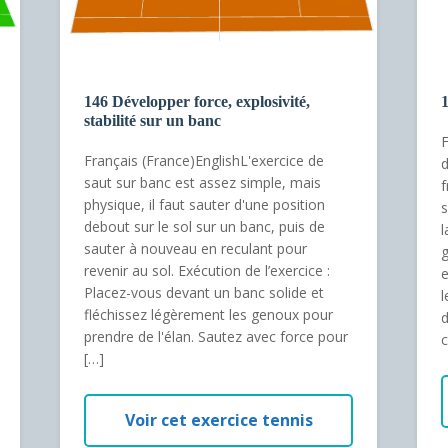
146 Développer force, explosivité,
1
stabilité sur un banc
F
Français (France)EnglishL'exercice de
d
saut sur banc est assez simple, mais
f
physique, il faut sauter d'une position
s
debout sur le sol sur un banc, puis de
l
sauter à nouveau en reculant pour
g
revenir au sol. Exécution de l’exercice :
e
Placez-vous devant un banc solide et
l
fléchissez légèrement les genoux pour
d
prendre de l'élan. Sautez avec force pour
c
[…]
Voir cet exercice tennis