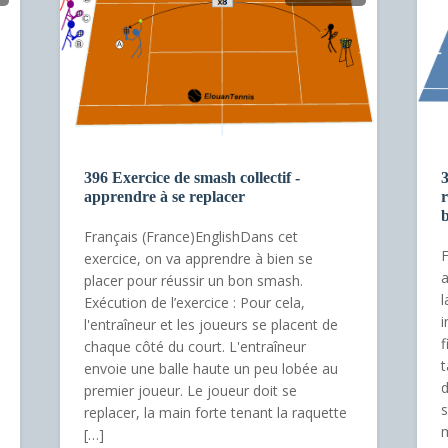
396 Exercice de smash collectif -
3
apprendre à se replacer
r
b
Français (France)EnglishDans cet
F
exercice, on va apprendre à bien se
a
placer pour réussir un bon smash.
l
Exécution de l’exercice : Pour cela,
i
l'entraîneur et les joueurs se placent de
f
chaque côté du court. L'entraîneur
t
envoie une balle haute un peu lobée au
d
premier joueur. Le joueur doit se
s
replacer, la main forte tenant la raquette
m
[…]