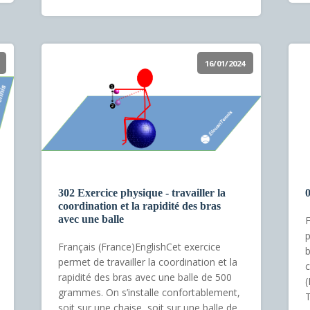
16/01/2024
302 Exercice physique - travailler la
0
coordination et la rapidité des bras
avec une balle
F
p
Français (France)EnglishCet exercice
b
permet de travailler la coordination et la
c
rapidité des bras avec une balle de 500
(
grammes. On s’installe confortablement,
T
soit sur une chaise, soit sur une balle de