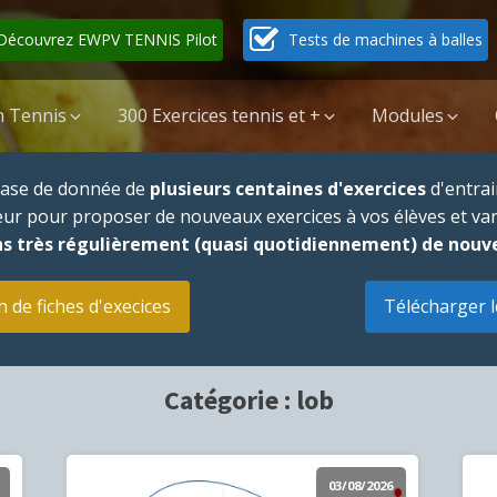
Découvrez EWPV TENNIS Pilot
Tests de machines à balles
 Tennis
300 Exercices tennis et +
Modules
 base de donnée de
plusieurs centaines d'exercices
d'entrai
neur pour proposer de nouveaux exercices à vos élèves et va
s très régulièrement (quasi quotidiennement) de nouv
n de fiches d'execices
Télécharger l
Catégorie :
lob
03/08/2026