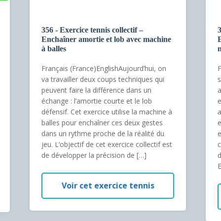
356 - Exercice tennis collectif –
3
Enchaîner amortie et lob avec machine
à balles
m
Français (France)EnglishAujourd’hui, on
F
va travailler deux coups techniques qui
s
peuvent faire la différence dans un
a
échange : l’amortie courte et le lob
e
défensif. Cet exercice utilise la machine à
a
balles pour enchaîner ces deux gestes
e
dans un rythme proche de la réalité du
e
jeu. L’objectif de cet exercice collectif est
c
de développer la précision de […]
d
E
Voir cet exercice tennis