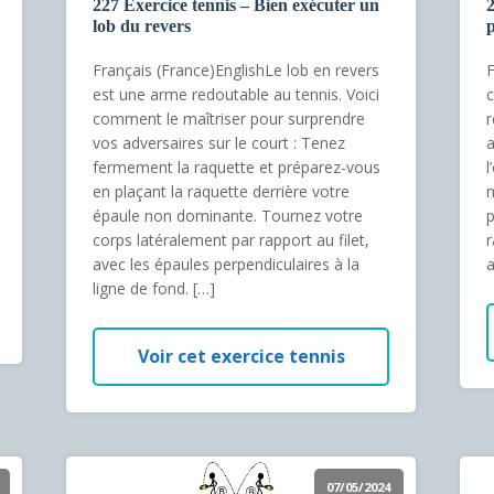
227 Exercice tennis – Bien exécuter un
2
lob du revers
p
Français (France)EnglishLe lob en revers
F
est une arme redoutable au tennis. Voici
c
comment le maîtriser pour surprendre
r
vos adversaires sur le court : Tenez
fermement la raquette et préparez-vous
l
en plaçant la raquette derrière votre
m
épaule non dominante. Tournez votre
p
corps latéralement par rapport au filet,
r
avec les épaules perpendiculaires à la
a
ligne de fond. […]
Voir cet exercice tennis
07/05/2024