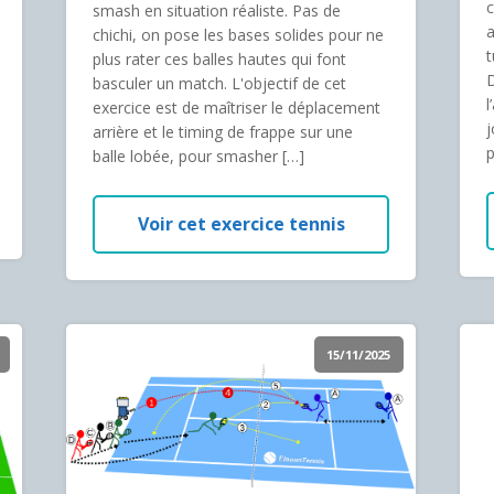
c
smash en situation réaliste. Pas de
a
chichi, on pose les bases solides pour ne
t
plus rater ces balles hautes qui font
D
basculer un match. L'objectif de cet
l
exercice est de maîtriser le déplacement
j
arrière et le timing de frappe sur une
p
balle lobée, pour smasher […]
Voir cet exercice tennis
15/11/2025