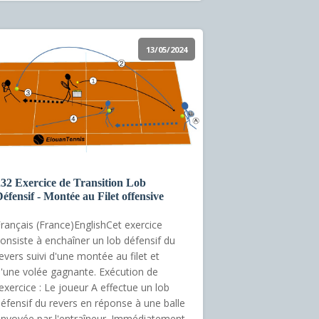
13/05/2024
32 Exercice de Transition Lob
éfensif - Montée au Filet offensive
rançais (France)EnglishCet exercice
onsiste à enchaîner un lob défensif du
evers suivi d'une montée au filet et
'une volée gagnante. Exécution de
’exercice : Le joueur A effectue un lob
éfensif du revers en réponse à une balle
nvoyée par l'entraîneur. Immédiatement