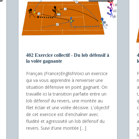
402 Exercice collectif - Du lob défensif à
4
la volée gagnante
l
Français (France)EnglishVoici un exercice
F
qui va vous apprendre à renverser une
n
situation défensive en point gagnant. On
a
travaille ici la transition parfaite entre un
U
lob défensif du revers, une montée au
q
filet éclair et une volée décisive. L'objectif
c
de cet exercice est d'enchaîner avec
c
fluidité et agressivité un lob défensif du
a
revers. Suivi d'une montée […]
p
l