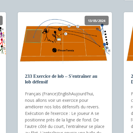
13/05/2024
233 Exercice de lob – S'entraîner au
2
lob défensif
D
Français (France)EnglishAujourd'hui,
F
nous allons voir un exercice pour
c
améliorer nos lobs défensifs du revers.
r
Exécution de l’exercice : Le joueur A se
d
positionne près de la ligne de fond. De
l
l'autre côté du court, l'entraîneur se place
d
au filet. L'entraîneur envoie une balle du
e