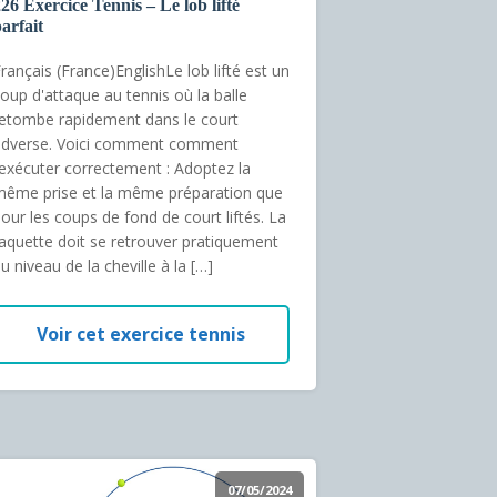
26 Exercice Tennis – Le lob lifté
arfait
rançais (France)EnglishLe lob lifté est un
oup d'attaque au tennis où la balle
etombe rapidement dans le court
adverse. Voici comment comment
’exécuter correctement : Adoptez la
ême prise et la même préparation que
our les coups de fond de court liftés. La
aquette doit se retrouver pratiquement
u niveau de la cheville à la […]
Voir cet exercice tennis
07/05/2024