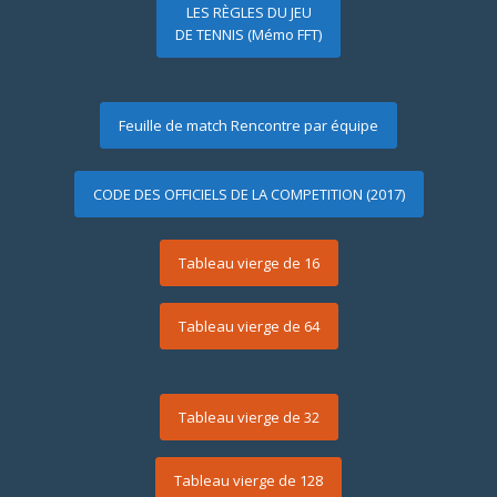
LES RÈGLES DU JEU
DE TENNIS (Mémo FFT)
Feuille de match Rencontre par équipe
CODE DES OFFICIELS DE LA COMPETITION (2017)
Tableau vierge de 16
Tableau vierge de 64
Tableau vierge de 32
Tableau vierge de 128