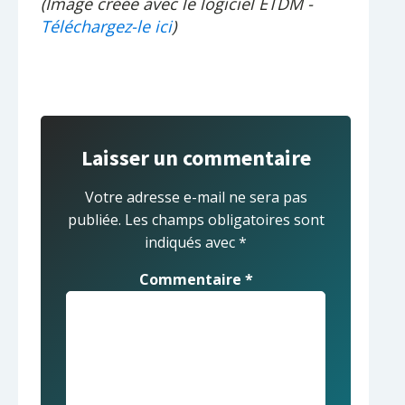
(Image créée avec le logiciel ETDM -
Téléchargez-le ici
)
Laisser un commentaire
Votre adresse e-mail ne sera pas
publiée.
Les champs obligatoires sont
indiqués avec
*
Commentaire
*