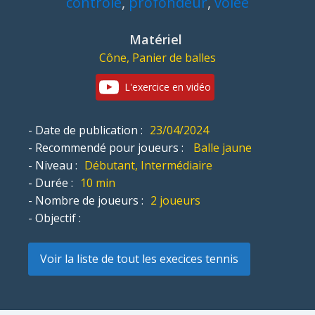
contrôle
,
profondeur
,
volée
Matériel
Cône, Panier de balles
L'exercice en vidéo
- Date de publication :
23/04/2024
- Recommendé pour joueurs :
Balle jaune
- Niveau :
Débutant, Intermédiaire
- Durée :
10 min
- Nombre de joueurs :
2 joueurs
- Objectif :
Voir la liste de tout les execices tennis