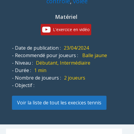
contrôle
,
volée
Matériel
L'exercice en vidéo
- Date de publication :
23/04/2024
- Recommendé pour joueurs :
Balle jaune
- Niveau :
Débutant, Intermédiaire
- Durée :
1 min
- Nombre de joueurs :
2 joueurs
- Objectif :
Voir la liste de tout les execices tennis