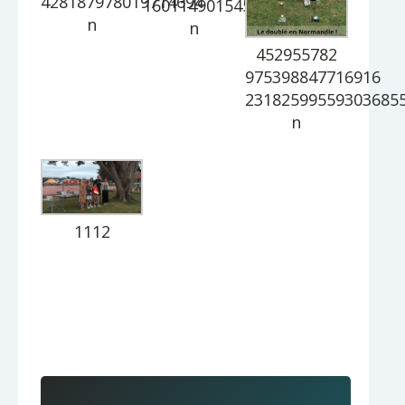
428187978019714694
1601149015451276312
n
n
452955782
975398847716916
23182599559303685
n
1112