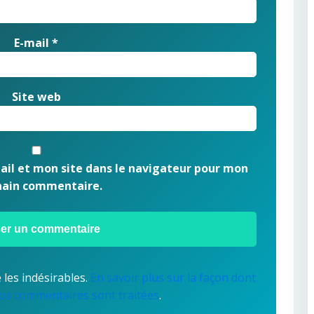
E-mail
*
Site web
il et mon site dans le navigateur pour mon
hain commentaire.
 les indésirables.
En savoir plus sur la façon dont
os commentaires sont traitées
.