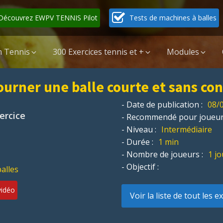
Découvrez EWPV TENNIS Pilot
Tests de machines à balles
 Tennis
300 Exercices tennis et +
Modules
ourner une balle courte et sans con
- Date de publication :
08/
xercice
- Recommendé pour joueur
- Niveau :
Intermédiaire
- Durée :
1 min
- Nombre de joueurs :
1 j
- Objectif :
balles
vidéo
Voir la liste de tout les e