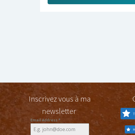
Inscrivez vous à ma
newsletter
T
Email Address
*
H