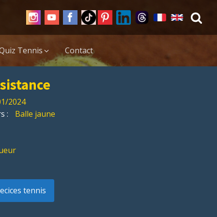
Quiz Tennis
Contact
sistance
01/2024
s :
Balle jaune
oueur
xecices tennis