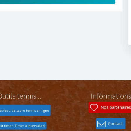
Outils tennis ..
Information
Nos partenaires
ableau de score tennis en ligne
Contact
iit timer (Timer à intervalles)