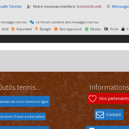
balle Tenniix
Notre nouveau membre:
belamirilina46
Messages
 message non lus
Le forum contient des messages non lus
Actif
Important
Épinglé
Non approuvé
Résolu
Privé
F
Outils tennis ..
Information
Nos partenaires
ableau de score tennis en ligne
Contact
iit timer (Timer à intervalles)