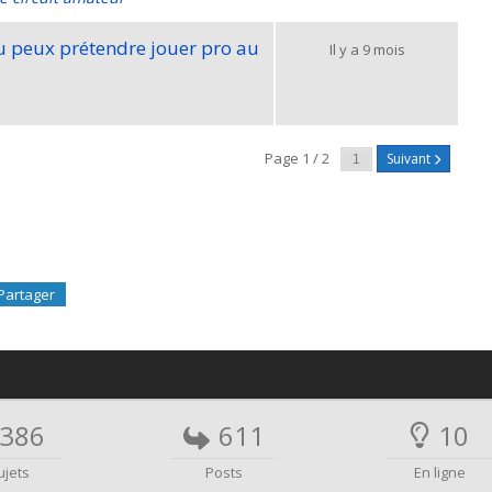
tu peux prétendre jouer pro au
Il y a 9 mois
Page 1 / 2
Suivant
Partager
386
611
10
ujets
Posts
En ligne