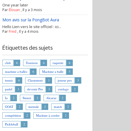
One year later
Par
Elouan
,
Il y a 3 mois
Mon avis sur la PongBot Aura
Hello Lien vers le site officiel : ici...
Par
Fred
,
Il y a 4 mois
Étiquettes des sujets
club
8
Tournois
6
raquette
6
machine a balles
6
Machine a balle
5
tennis
4
Classement
3
joueur pro
3
padel
3
devenir Pro
3
cordage
2
Ia
2
Sinner
2
Alcaraz
2
GOAT
2
mentale
2
match
2
compétition
2
Machine à corder
2
Pickleball
2