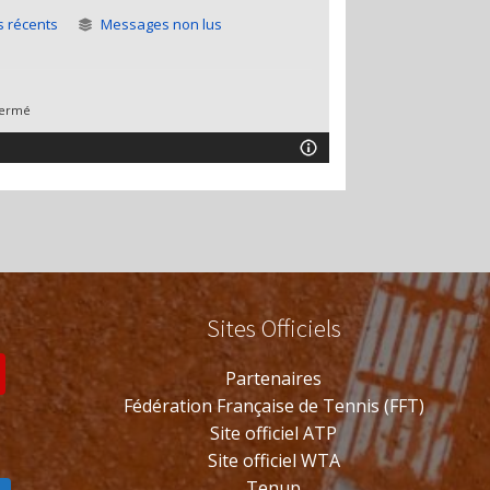
 récents
Messages non lus
ermé
Sites Officiels
s
Partenaires
Fédération Française de Tennis (FFT)
Site officiel ATP
Site officiel WTA
Tenup