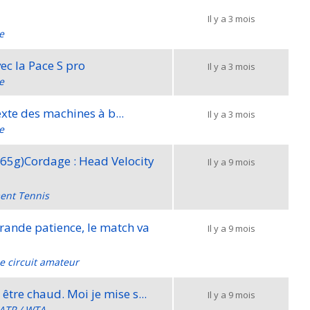
Il y a 3 mois
e
ec la Pace S pro
Il y a 3 mois
e
 le contexte des machines à b...
Il y a 3 mois
e
165g)Cordage : Head Velocity
Il y a 9 mois
ent Tennis
grande patience, le match va
Il y a 9 mois
le circuit amateur
Sur retour de blessure... ca va être chaud. Moi je mise s...
Il y a 9 mois
ATP / WTA ...