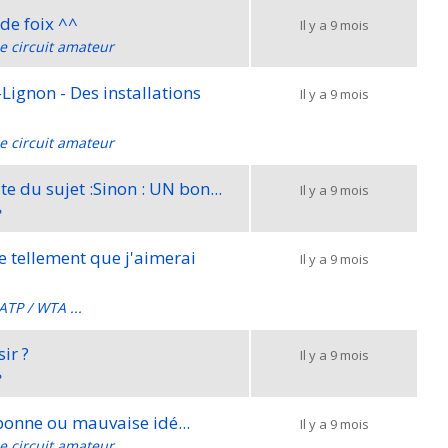
de foix ^^
Il y a 9 mois
le circuit amateur
ignon - Des installations
Il y a 9 mois
le circuit amateur
ite du sujet :Sinon : UN bon...
Il y a 9 mois
e
e tellement que j'aimerai
Il y a 9 mois
ATP / WTA ...
ir ?
Il y a 9 mois
e
: bonne ou mauvaise idé...
Il y a 9 mois
le circuit amateur