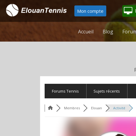
Mon compte
Accueil
Blog
Forum
Forums Tennis
Sujets récents
Membres
Elouan
Activité