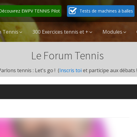
Découvrez EWPV TENNIS Pilot
Tests de machines à balles
 Tennis
300 Exercices tennis et +
Modules
Le Forum Tennis
Parlons tennis : Let's go ! (
Inscris toi
et participe aux débats !