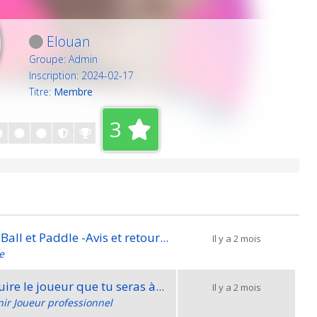
Elouan
Groupe: Admin
Inscription: 2024-02-17
Titre:
Membre
3
all et Paddle -Avis et retour...
Il y a 2 mois
e
uire le joueur que tu seras à...
Il y a 2 mois
nir Joueur professionnel