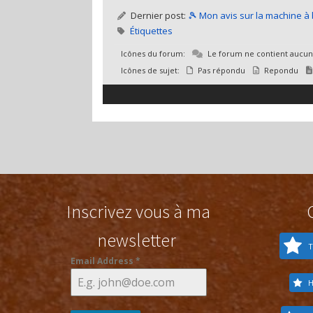
Dernier post:
🎾 Mon avis sur la machine à 
Étiquettes
Icônes du forum:
Le forum ne contient aucun
Icônes de sujet:
Pas répondu
Repondu
Inscrivez vous à ma
newsletter
T
Email Address
*
H