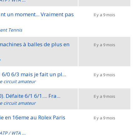
dant un moment... Vraiment pas
Il y a 9 mois
ent Tennis
machines à balles de plus en
Il y a 9 mois
e
a 15/3 Je prend 6/0 6/3 mais je fait un pl...
Il y a 9 mois
le circuit amateur
Premier tour a 15/1 (je suis 30). Défaite 6/1 6/1.... Fra...
Il y a 9 mois
le circuit amateur
rie en 16eme au Rolex Paris
Il y a 9 mois
ATP / WTA ...