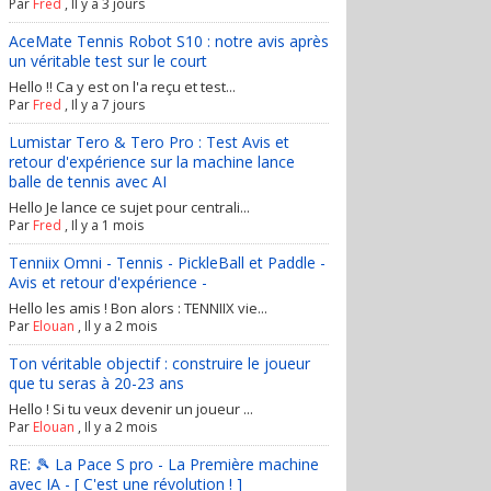
Par
Fred
,
Il y a 3 jours
AceMate Tennis Robot S10 : notre avis après
un véritable test sur le court
Hello !! Ca y est on l'a reçu et test...
Par
Fred
,
Il y a 7 jours
Lumistar Tero & Tero Pro : Test Avis et
retour d'expérience sur la machine lance
balle de tennis avec AI
Hello Je lance ce sujet pour centrali...
Par
Fred
,
Il y a 1 mois
Tenniix Omni - Tennis - PickleBall et Paddle -
Avis et retour d'expérience -
Hello les amis ! Bon alors : TENNIIX vie...
Par
Elouan
,
Il y a 2 mois
Ton véritable objectif : construire le joueur
que tu seras à 20-23 ans
Hello ! Si tu veux devenir un joueur ...
Par
Elouan
,
Il y a 2 mois
RE: 🎾 La Pace S pro - La Première machine
avec IA - [ C'est une révolution ! ]