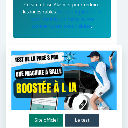
Ce site utilise Akismet pour réduire
les indésirables.
En savoir plus sur la
façon dont les données de vos
commentaires sont traitées
.
Site officiel
Le test