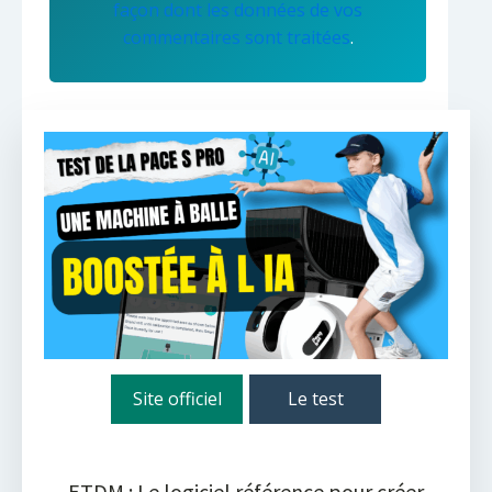
façon dont les données de vos
commentaires sont traitées
.
Site officiel
Le test
ETDM : Le logiciel référence pour créer