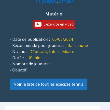
Physique
,
smash
Matériel
L'exercice en vidéo
- Date de publication :
06/05/2024
- Recommendé pour joueurs :
Balle jaune
- Niveau :
Débutant, Intermédiaire
- Durée :
10 min
- Nombre de joueurs :
- Objectif :
Voir la liste de tout les execices tennis