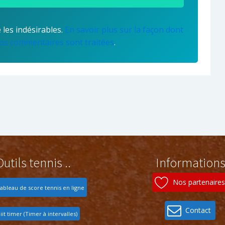
 les indésirables.
En savoir plus sur la façon dont
os commentaires sont traitées
.
Outils tennis ..
Information
Nos partenaires
ableau de score tennis en ligne
Contact
iit timer (Timer à intervalles)