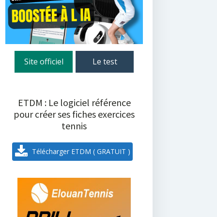
Site officiel
Le test
ETDM : Le logiciel référence
pour créer ses fiches exercices
tennis
Télécharger ETDM ( GRATUIT )