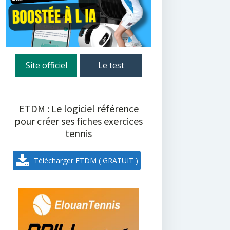
Site officiel
Le test
ETDM : Le logiciel référence
pour créer ses fiches exercices
tennis
Télécharger ETDM ( GRATUIT )