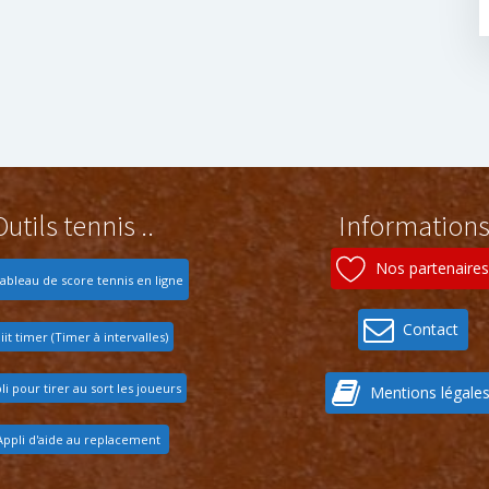
Outils tennis ..
Information
Nos partenaires
ableau de score tennis en ligne
Contact
iit timer (Timer à intervalles)
li pour tirer au sort les joueurs
Mentions légale
Appli d'aide au replacement