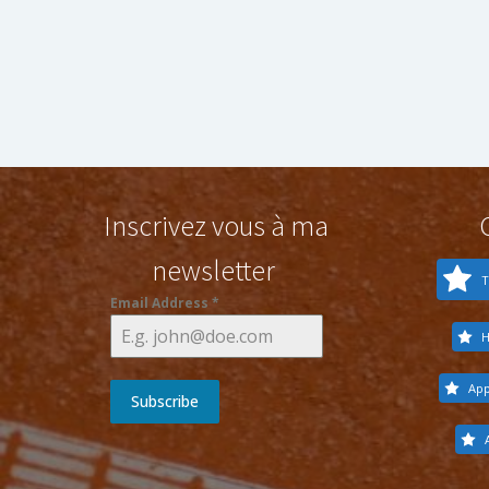
Inscrivez vous à ma
newsletter
T
Email Address
*
H
App
Subscribe