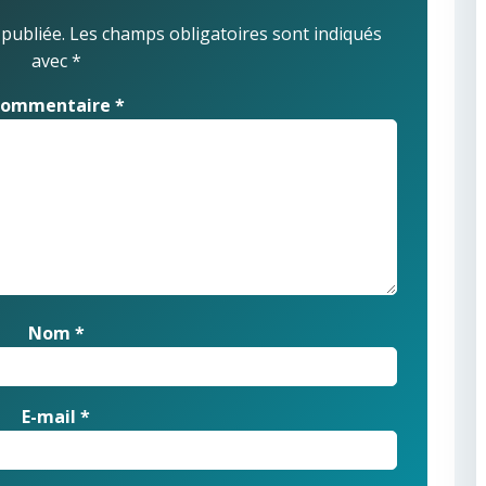
 publiée.
Les champs obligatoires sont indiqués
avec
*
ommentaire
*
Nom
*
E-mail
*