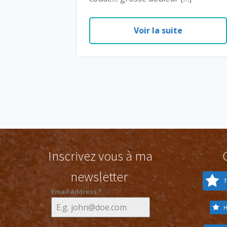
Voir la suite
Inscrivez vous à ma
newsletter
T
Email Address
*
H