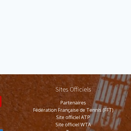
Sites Officiels
s
Partenaires
Fédération Française de Tennis (FFT)
Site officiel ATP
Site officiel WTA