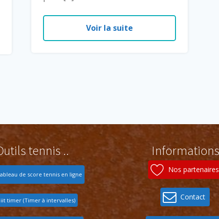
Voir la suite
Outils tennis ..
Information
Nos partenaires
ableau de score tennis en ligne
Contact
iit timer (Timer à intervalles)