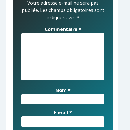
Votre adresse e-mail ne sera pas
publiée.
Les champs obligatoires sont
indiqués avec
*
Commentaire
*
Nom
*
E-mail
*