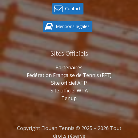
Contact
Mentions légales
Sites Officiels
Partenaires
Fédération Française de Tennis (FFT)
Site officiel ATP
Site officiel WTA
Tenup
Copyright Elouan Tennis © 2025 – 2026 Tout
droits réservé