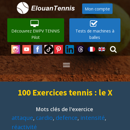
Mon compte
Découvrez EWPV TENNIS
Tests de machines à
Pilot
balles
100 Exercices tennis : le X
Mots clés de l'exercice
attaque
,
cardio
,
defence
,
intensité
,
réactivité