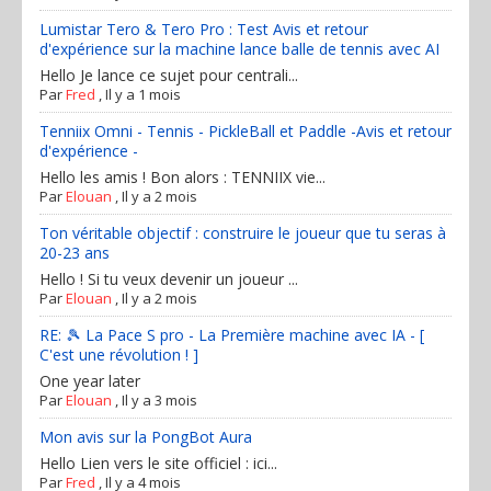
Lumistar Tero & Tero Pro : Test Avis et retour
d'expérience sur la machine lance balle de tennis avec AI
Hello Je lance ce sujet pour centrali...
Par
Fred
,
Il y a 1 mois
Tenniix Omni - Tennis - PickleBall et Paddle -Avis et retour
d'expérience -
Hello les amis ! Bon alors : TENNIIX vie...
Par
Elouan
,
Il y a 2 mois
Ton véritable objectif : construire le joueur que tu seras à
20-23 ans
Hello ! Si tu veux devenir un joueur ...
Par
Elouan
,
Il y a 2 mois
RE: 🎾 La Pace S pro - La Première machine avec IA - [
C'est une révolution ! ]
One year later
Par
Elouan
,
Il y a 3 mois
Mon avis sur la PongBot Aura
Hello Lien vers le site officiel : ici...
Par
Fred
,
Il y a 4 mois