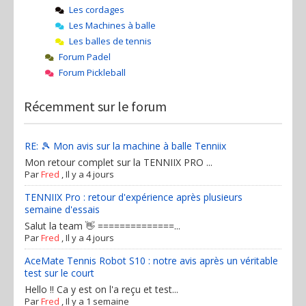
Les cordages
Les Machines à balle
Les balles de tennis
Forum Padel
Forum Pickleball
Récemment sur le forum
RE: 🎾 Mon avis sur la machine à balle Tenniix
Mon retour complet sur la TENNIIX PRO ...
Par
Fred
,
Il y a 4 jours
TENNIIX Pro : retour d'expérience après plusieurs
semaine d'essais
Salut la team 👋 ==============...
Par
Fred
,
Il y a 4 jours
AceMate Tennis Robot S10 : notre avis après un véritable
test sur le court
Hello !! Ca y est on l'a reçu et test...
Par
Fred
,
Il y a 1 semaine