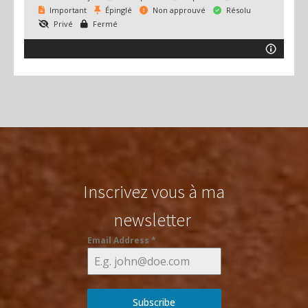
Important
Épinglé
Non approuvé
Résolu
Privé
Fermé
Inscrivez vous à ma
newsletter
Email Address
*
Subscribe