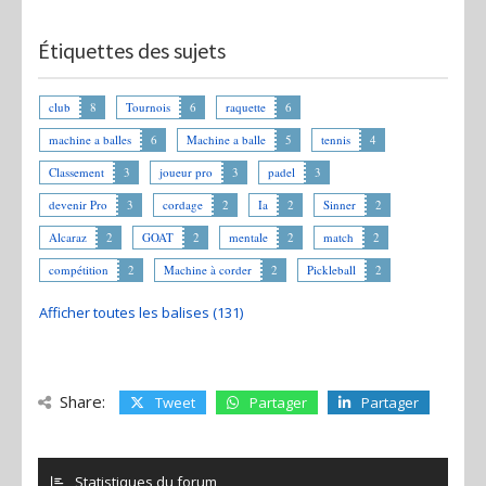
Étiquettes des sujets
club
8
Tournois
6
raquette
6
machine a balles
6
Machine a balle
5
tennis
4
Classement
3
joueur pro
3
padel
3
devenir Pro
3
cordage
2
Ia
2
Sinner
2
Alcaraz
2
GOAT
2
mentale
2
match
2
compétition
2
Machine à corder
2
Pickleball
2
Afficher toutes les balises (131)
Share:
Tweet
Partager
Partager
Statistiques du forum