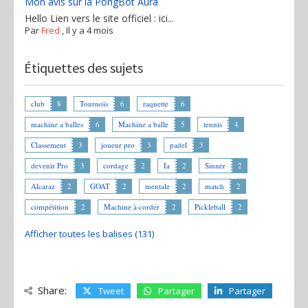
Mon avis sur la PongBot Aura
Hello Lien vers le site officiel : ici...
Par
Fred
,
Il y a 4 mois
Étiquettes des sujets
club
8
Tournois
6
raquette
6
machine a balles
6
Machine a balle
5
tennis
4
Classement
3
joueur pro
3
padel
3
devenir Pro
3
cordage
2
Ia
2
Sinner
2
Alcaraz
2
GOAT
2
mentale
2
match
2
compétition
2
Machine à corder
2
Pickleball
2
Afficher toutes les balises (131)
Share:
Tweet
Partager
Partager