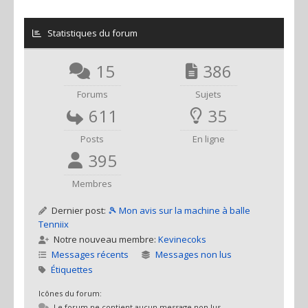
Statistiques du forum
15
386
Forums
Sujets
611
35
Posts
En ligne
395
Membres
Dernier post:
🎾 Mon avis sur la machine à balle
Tenniix
Notre nouveau membre:
Kevinecoks
Messages récents
Messages non lus
Étiquettes
Icônes du forum:
Le forum ne contient aucun message non lus