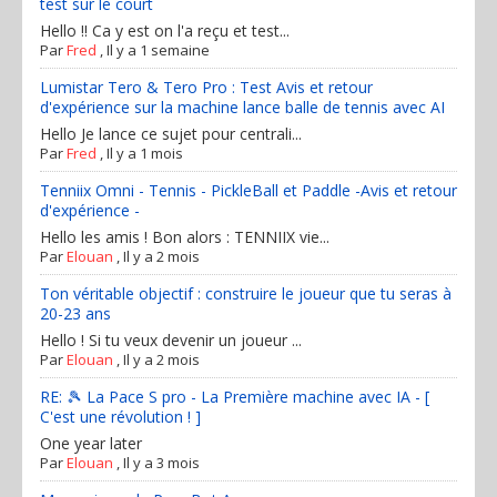
test sur le court
Hello !! Ca y est on l'a reçu et test...
Par
Fred
,
Il y a 1 semaine
Lumistar Tero & Tero Pro : Test Avis et retour
d'expérience sur la machine lance balle de tennis avec AI
Hello Je lance ce sujet pour centrali...
Par
Fred
,
Il y a 1 mois
Tenniix Omni - Tennis - PickleBall et Paddle -Avis et retour
d'expérience -
Hello les amis ! Bon alors : TENNIIX vie...
Par
Elouan
,
Il y a 2 mois
Ton véritable objectif : construire le joueur que tu seras à
20-23 ans
Hello ! Si tu veux devenir un joueur ...
Par
Elouan
,
Il y a 2 mois
RE: 🎾 La Pace S pro - La Première machine avec IA - [
C'est une révolution ! ]
One year later
Par
Elouan
,
Il y a 3 mois