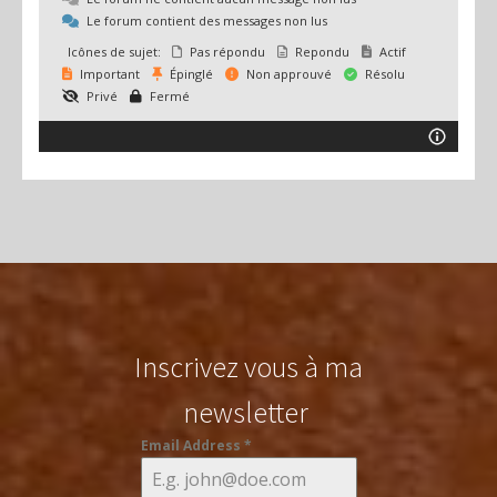
Le forum contient des messages non lus
Icônes de sujet:
Pas répondu
Repondu
Actif
Important
Épinglé
Non approuvé
Résolu
Privé
Fermé
Inscrivez vous à ma
newsletter
Email Address
*